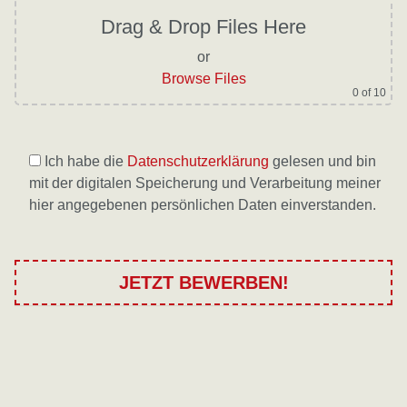
Drag & Drop Files Here
or
Browse Files
0
of 10
Ich habe die
Datenschutzerklärung
gelesen und bin
mit der digitalen Speicherung und Verarbeitung meiner
hier angegebenen persönlichen Daten einverstanden.
B
it
t
e