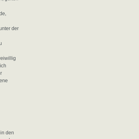
de,
unter der
u
eiwillig
ich
r
fene
 in den