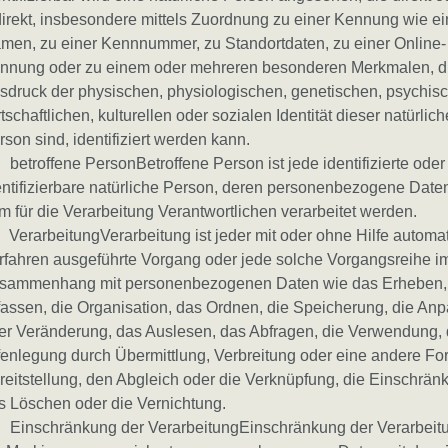
direkt, insbesondere mittels Zuordnung zu einer Kennung wie e
men, zu einer Kennnummer, zu Standortdaten, zu einer Online-
nnung oder zu einem oder mehreren besonderen Merkmalen, d
sdruck der physischen, physiologischen, genetischen, psychis
rtschaftlichen, kulturellen oder sozialen Identität dieser natürlic
rson sind, identifiziert werden kann.
 betroffene PersonBetroffene Person ist jede identifizierte oder
entifizierbare natürliche Person, deren personenbezogene Date
m für die Verarbeitung Verantwortlichen verarbeitet werden.
 VerarbeitungVerarbeitung ist jeder mit oder ohne Hilfe automat
rfahren ausgeführte Vorgang oder jede solche Vorgangsreihe i
sammenhang mit personenbezogenen Daten wie das Erheben,
fassen, die Organisation, das Ordnen, die Speicherung, die An
er Veränderung, das Auslesen, das Abfragen, die Verwendung, 
fenlegung durch Übermittlung, Verbreitung oder eine andere Fo
reitstellung, den Abgleich oder die Verknüpfung, die Einschrän
s Löschen oder die Vernichtung.
 Einschränkung der VerarbeitungEinschränkung der Verarbeitu