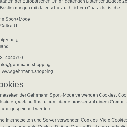
dstaaten der Europäischen Union geltenden Datenschutzgesetz
Bestimmungen mit datenschutzrechtlichem Charakter ist die:
nn Sport+Mode
Selk e.U.
ütjenburg
land
43814040790
 info@gehrmann.shopping
: www.gehrmann.shopping
ookies
ernetseiten der Gehrmann Sport+Mode verwenden Cookies. Coo
tdateien, welche über einen Internetbrowser auf einem Comput
t und gespeichert werden.
he Internetseiten und Server verwenden Cookies. Viele Cookie
n eine sogenannte Cookie-ID. Eine Cookie-ID ist eine eindeuti