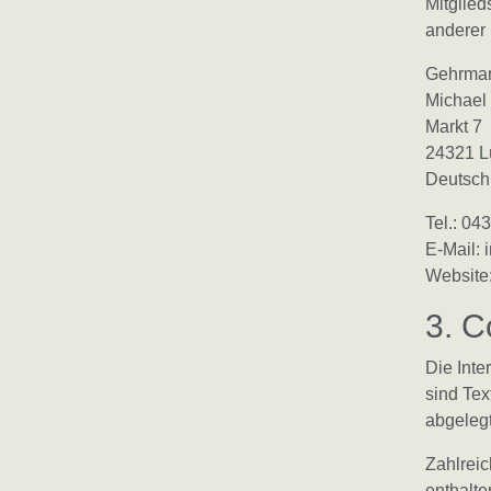
Mitglie
anderer 
Gehrma
Michael 
Markt 7
24321 L
Deutsch
Tel.: 0
E-Mail:
Website
3. C
Die Int
sind Tex
abgeleg
Zahlreic
enthalte