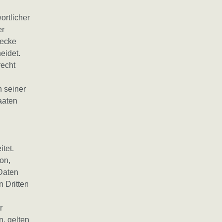
ortlicher
er
wecke
eidet.
recht
 seiner
aaten
tet.
on,
Daten
n Dritten
r
, gelten