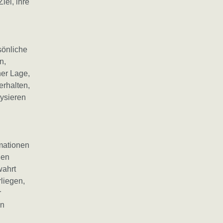
el, ihre
önliche
n,
her Lage,
erhalten,
lysieren
mationen
den
wahrt
liegen,
r
en