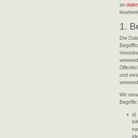
an
date
bearbeit
1. B
Die Dat
Begriffl
S
Verordn
verwende
Öffentli
und vers
verwende
O
Wir verw
U
Begriffe:
a)
Inf
na
id