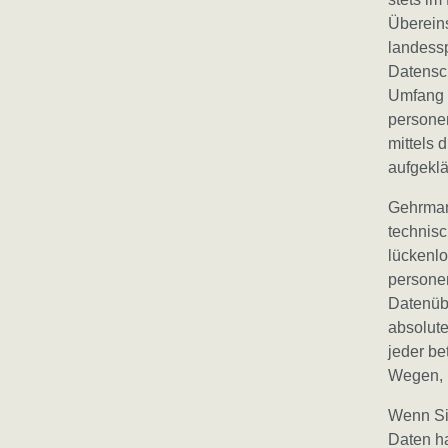
Überein
landess
Datensch
Umfang 
persone
mittels 
aufgeklä
Gehrmann
technis
lückenlo
persone
Datenübe
absolute
jeder be
Wegen, b
F
Wenn Si
R
Daten h