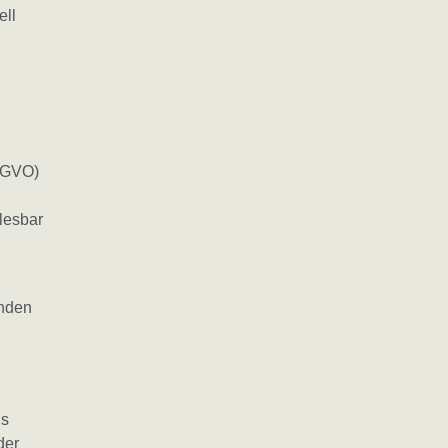
ell
-GVO)
 lesbar
enden
ls
der