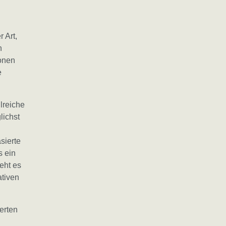
 Art,
n
onen
e
lreiche
lichst
sierte
s ein
eht es
ativen
erten