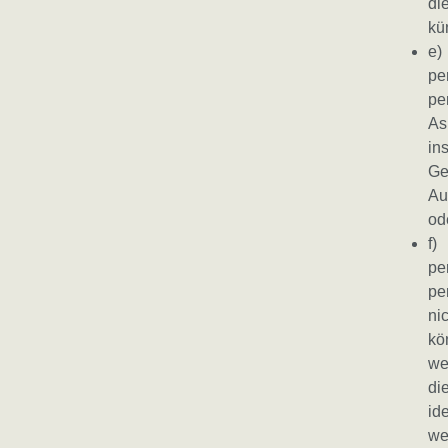
di
kü
e)
pe
pe
As
in
Ge
Au
od
f)
pe
pe
ni
kö
we
di
id
we