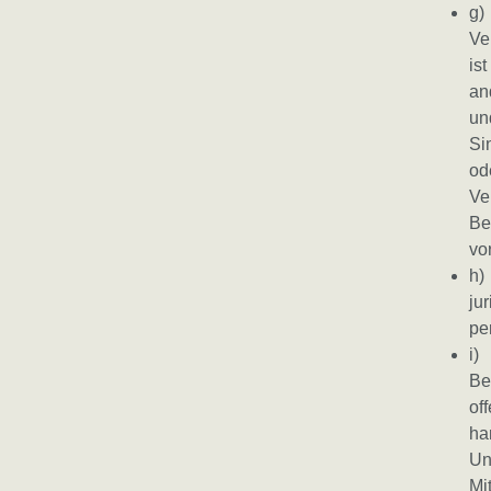
g)
Ve
is
an
un
Si
od
Ve
Be
vo
h)
ju
pe
i)
Be
of
ha
Un
Mi