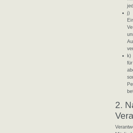
je
j)
Ei
Ve
un
Au
ve
k)
fü
ab
so
Pe
be
2. N
Vera
Verantwo