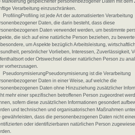
e Markierung gespeicherter personenbezogener Daten mit dem Zi
nftige Verarbeitung einzuschränken.
 ProfilingProfiling ist jede Art der automatisierten Verarbeitung
rsonenbezogener Daten, die darin besteht, dass diese
rsonenbezogenen Daten verwendet werden, um bestimmte pers
pekte, die sich auf eine natürliche Person beziehen, zu bewerte
sbesondere, um Aspekte bezüglich Arbeitsleistung, wirtschaftlic
sundheit, persönlicher Vorlieben, Interessen, Zuverlässigkeit, V
fenthaltsort oder Ortswechsel dieser natürlichen Person zu ana
er vorherzusagen.
 PseudonymisierungPseudonymisierung ist die Verarbeitung
rsonenbezogener Daten in einer Weise, auf welche die
rsonenbezogenen Daten ohne Hinzuziehung zusätzlicher Infor
cht mehr einer spezifischen betroffenen Person zugeordnet wer
nnen, sofern diese zusätzlichen Informationen gesondert aufbe
rden und technischen und organisatorischen Maßnahmen unter
e gewährleisten, dass die personenbezogenen Daten nicht eine
entifizierten oder identifizierbaren natürlichen Person zugewies
rden.