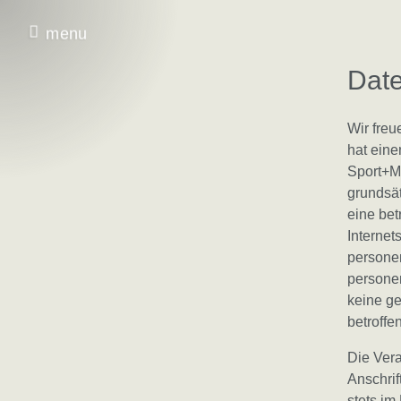
menu
Skip to content
Date
Wir freu
hat eine
Sport+M
grundsä
eine be
Internet
personen
personen
keine ge
betroffe
Die Ver
Anschrif
stets im