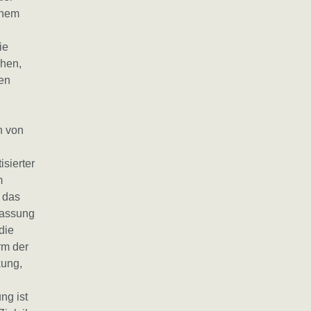
inem
ie
chen,
hen
n von
isierter
m
 das
passung
die
rm der
kung,
ng ist