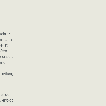
schutz
ehrmann
e ist
fern
r unsere
tung
rbeitung
s, der
 erfolgt