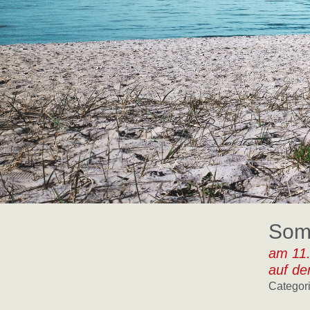
Som
am 11.
auf de
F
Categori
R