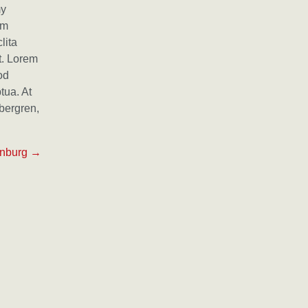
my
am
lita
t. Lorem
od
tua. At
ubergren,
jenburg →