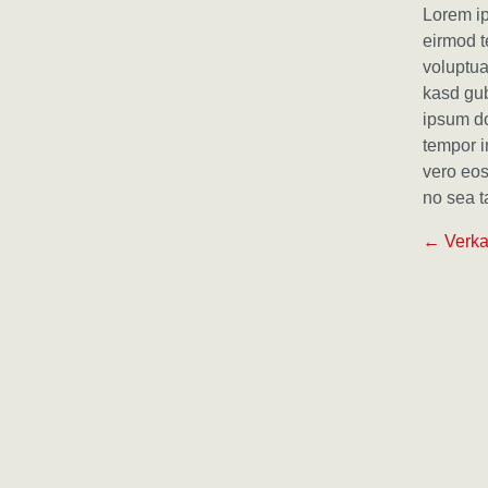
Lorem ip
eirmod t
voluptua
kasd gub
ipsum do
tempor i
vero eos
S
no sea t
Beit
← Verka
O
U