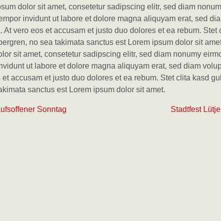
sum dolor sit amet, consetetur sadipscing elitr, sed diam nonu
empor invidunt ut labore et dolore magna aliquyam erat, sed di
. At vero eos et accusam et justo duo dolores et ea rebum. Stet c
ergren, no sea takimata sanctus est Lorem ipsum dolor sit ame
lor sit amet, consetetur sadipscing elitr, sed diam nonumy eirm
nvidunt ut labore et dolore magna aliquyam erat, sed diam volup
 et accusam et justo duo dolores et ea rebum. Stet clita kasd g
akimata sanctus est Lorem ipsum dolor sit amet.
ragsnavigation
ufsoffener Sonntag
Stadtfest Lüt